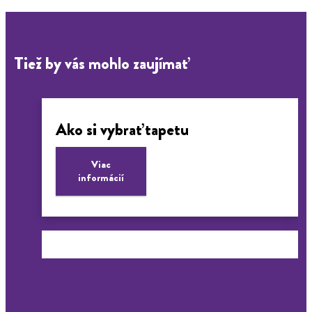
Tiež by vás mohlo zaujímať
Ako si vybrať tapetu
Viac
informácií
Náradie na tapetovanie
Výber lepidla
Tabuľka odporúčaných tapetových
Viac
lepidiel
informácií
Viac