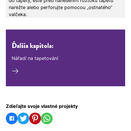
do tapety, ešte pred nanesením roztoku tapetu
narežte alebo perforujte pomocou „ostnatého“
valčeka.
Ďalšia kapitola:
Nářadí na tapetování
Zdieľajte svoje vlastné projekty