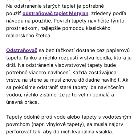
Na odstránenie starých tapiet je potrebné
použiť
odstraňovač tapiet Metylan
, zriedený podľa
návodu na použitie. Povrch tapety navlhčite týmto
prostriedkom, najlepšie pomocou klasického
maliarskeho štetca.
Odstraňovač
sa bez ťažkostí dostane cez papierovú
tapetu, ľahko a rýchlo rozpustí vrstvu lepidla, ktorá ju
drží. Na odstránenie viacvrstvovej tapety bude
potrebné viacero navlhčení. Každá zostávajúca
vrstva na stene sa musí znova dôkladne navlhčiť. Ak
sa pokúsime odstrániť staré tapety iba navlhčením
vodou, rýchlo zistíme, že je to veľmi pomalá a
únavná práca.
Tapety odolné proti vode alebo tapety s vodotesným
povrchom (napr. vinylové tapety), sa musia najprv
perforovať tak, aby do nich kvapalina vsiakla.