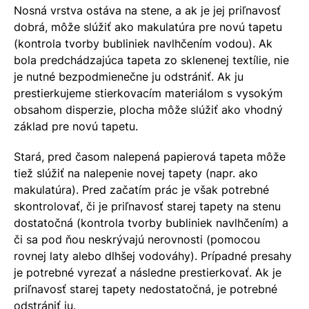
Nosná vrstva ostáva na stene, a ak je jej priľnavosť
dobrá, môže slúžiť ako makulatúra pre novú tapetu
(kontrola tvorby bubliniek navlhčením vodou). Ak
bola predchádzajúca tapeta zo sklenenej textílie, nie
je nutné bezpodmienečne ju odstrániť. Ak ju
prestierkujeme stierkovacím materiálom s vysokým
obsahom disperzie, plocha môže slúžiť ako vhodný
základ pre novú tapetu.
Stará, pred časom nalepená papierová tapeta môže
tiež slúžiť na nalepenie novej tapety (napr. ako
makulatúra). Pred začatím prác je však potrebné
skontrolovať, či je priľnavosť starej tapety na stenu
dostatočná (kontrola tvorby bubliniek navlhčením) a
či sa pod ňou neskrývajú nerovnosti (pomocou
rovnej laty alebo dlhšej vodováhy). Prípadné presahy
je potrebné vyrezať a následne prestierkovať. Ak je
priľnavosť starej tapety nedostatočná, je potrebné
odstrániť ju.